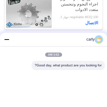
اجزاء النجوم وتنجستن
متعدد الادوات
negotiable MOQ:100 جهاز كمبيوتر شخصى
الاتصال
carly
فئات شعبية
جميع
3:02 AM
القواطع
أدوات التفريغ الطبول
Good day, what product are you looking for?
أجهزة التفريغ
أجهزة قطع PCD
والمسافات
أجهزة طحن من فون
طائرات Airtec لتحليل
أركس كاربيد
الخرسانة