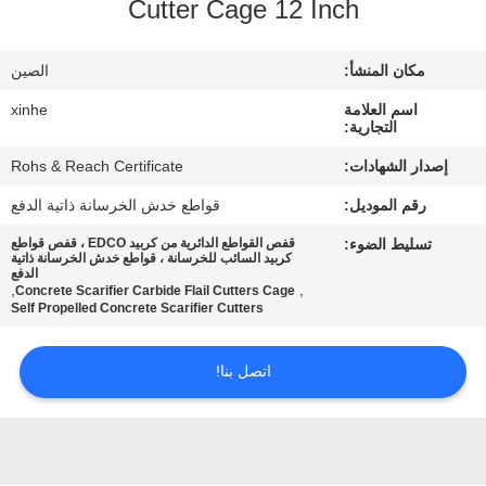
Cutter Cage 12 Inch
مراقبة
مكان المنشأ:
الصين
الجودة
اسم العلامة
xinhe
التجارية:
اتصل
إصدار الشهادات:
Rohs & Reach Certificate
بنا
رقم الموديل:
قواطع خدش الخرسانة ذاتية الدفع
تسليط الضوء:
قفص القواطع الدائرية من كربيد EDCO ، قفص قواطع
أخبار
كربيد السائب للخرسانة ، قواطع خدش الخرسانة ذاتية
الدفع
,
,
Concrete Scarifier Carbide Flail Cutters Cage
Self Propelled Concrete Scarifier Cutters
القضايا
اتصل بنا!
اطلب
اقتباس