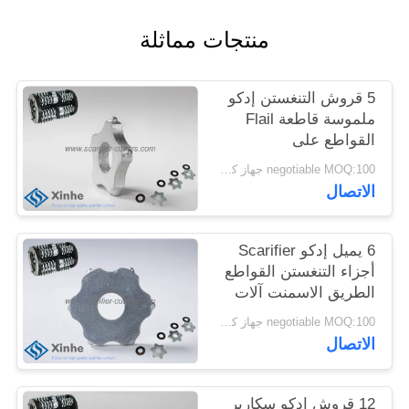
خريطة
منتجات مماثلة
الموقع
5 قروش التنغستن إدكو
سياسة
ملموسة قاطعة Flail
الخصوصية
القواطع على
المسطحون الكلمة
negotiable MOQ:100 جهاز كمبيوتر شخصى
ملموسة
الاتصال
6 يميل إدكو Scarifier
أجزاء التنغستن القواطع
الطريق الاسمنت آلات
الإعدادية السطح
negotiable MOQ:100 جهاز كمبيوتر شخصى
الاتصال
12 قروش ادكو سكارير