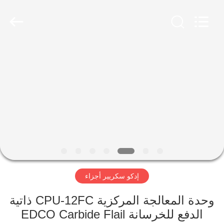
Xinhe
Industry
Co.,
Ltd..
All
Rights
Reserved.
المنزل
المنتجات
فيديوهات
حولنا
إدكو سكريير أجزاء
جولة
في
وحدة المعالجة المركزية CPU-12FC ذاتية
المصنع
الدفع للخرسانة EDCO Carbide Flail