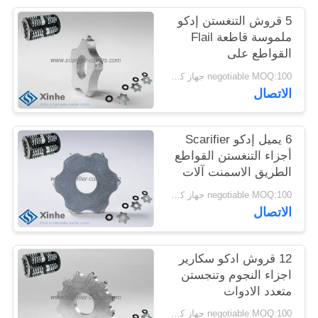
خريطة
5 قروش التنغستن إدكو
الموقع
ملموسة قاطعة Flail
القواطع على
المسطحون الكلمة
negotiable MOQ:100 جهاز كمبيوتر شخصى
سياسة
ملموسة
الاتصال
الخصوصية
6 يميل إدكو Scarifier
أجزاء التنغستن القواطع
الطريق الاسمنت آلات
الإعدادية السطح
negotiable MOQ:100 جهاز كمبيوتر شخصى
الاتصال
12 قروش ادكو سكارير
اجزاء النجوم وتنجستن
متعدد الادوات
negotiable MOQ:100 جهاز كمبيوتر شخصى