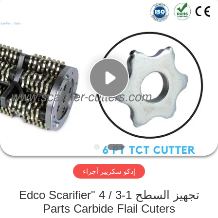
Xinhe
Industry
Co.,
Ltd..
All
Rights
Reserved.
المنزل
المنتجات
فيديوهات
حولنا
إدكو سكريير أجزاء
جولة
في
تجهيز السطح 1-3 / 4 "Edco Scarifier
المصنع
Parts Carbide Flail Cuters