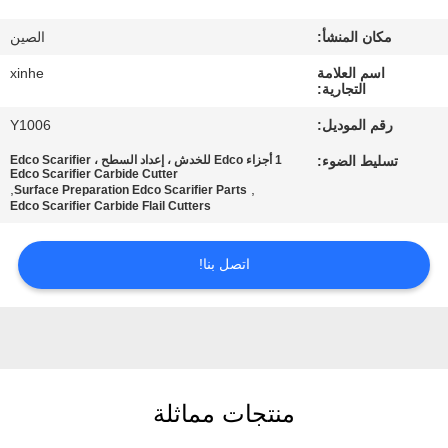
مكان المنشأ:
الصين
مراقبة
الجودة
اسم العلامة
xinhe
التجارية:
رقم الموديل:
Y1006
اتصل
تسليط الضوء:
1 أجزاء Edco للخدش ، إعداد السطح Edco Scarifier ،
بنا
Edco Scarifier Carbide Cutter
,
,
Surface Preparation Edco Scarifier Parts
Edco Scarifier Carbide Flail Cutters
أخبار
اتصل بنا!
القضايا
اطلب
اقتباس
منتجات مماثلة