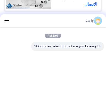
الاتصال
carly
فئات شعبية
جميع
2:03 PM
القواطع
أدوات التفريغ الطبول
Good day, what product are you looking for?
أجهزة التفريغ
أجهزة قطع PCD
والمسافات
أجهزة طحن من فون
طائرات Airtec لتحليل
أركس كاربيد
الخرسانة
أجهزة حفر TCT
أجزاء وملحقات أجهزة
للكربيد
شومبورن