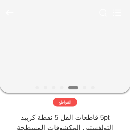
Xinhe
Industry
Co.,
Ltd..
All
Rights
المنزل
Reserved.
المنتجات
فيديوهات
حولنا
القواطع
جولة
5pt قاطعات الفل 5 نقطة كربيد
التولفستين المكشوفات المسطحة
في