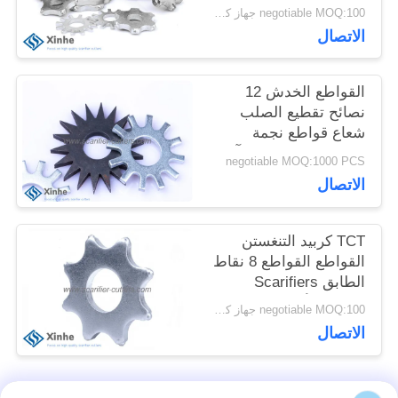
، طحن أجزاء ارتداء
negotiable MOQ:100 جهاز كمبيوتر شخصى
معدات الخدش
اطلب
الاتصال
اقتباس
القواطع الخدش 12
نصائح تقطيع الصلب
شعاع قواطع نجمة
خريطة
ملموسة على طحن آلات
negotiable MOQ:1000 PCS
الموقع
الخدش
الاتصال
سياسة
TCT كربيد التنغستن
القواطع القواطع 8 نقاط
الخصوصية
الطابق Scarifiers
عجلات الأسنان
negotiable MOQ:100 جهاز كمبيوتر شخصى
الاتصال