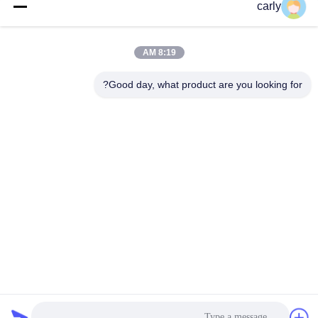
carly
فئات شعبية
جميع
8:19 AM
القواطع
أدوات التفريغ الطبول
Good day, what product are you looking for?
أجهزة التفريغ
أجهزة قطع PCD
والمسافات
أجهزة طحن من فون
طائرات Airtec لتحليل
أركس كاربيد
الخرسانة
أجهزة حفر TCT
أجزاء وملحقات أجهزة
للكربيد
شومبورن
الاشتراك