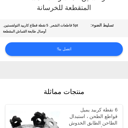
المتقطعة للخرسانة
المصنع
تسليط الضوء:
,
,
5pt قاطعات الشعر
5 نقطة قطاع كاربيد التولفستين
مراقبة
أوصال طابعة القماش المقطعة
الجودة
اتصل بنا!
اتصل
بنا
منتجات مماثلة
أخبار
6 نقطة كربيد يميل
قواطع الطحن ، استبدال
القضايا
الطاحن الطابق الخدوش