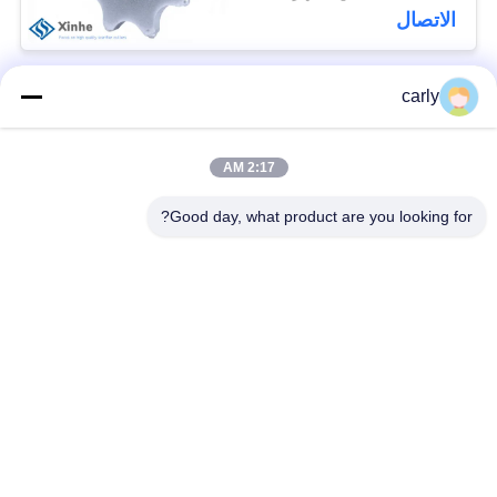
الاتصال
carly
فئات شعبية
جميع
2:17 AM
القواطع
أدوات التفريغ الطبول
Good day, what product are you looking for?
أجهزة التفريغ
أجهزة قطع PCD
والمسافات
أجهزة طحن من فون
طائرات Airtec لتحليل
أركس كاربيد
الخرسانة
أجهزة حفر TCT
أجزاء وملحقات أجهزة
للكربيد
شومبورن