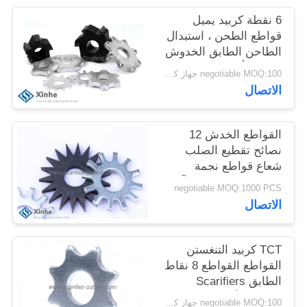
خريطة
6 نقطة كربيد يميل
الموقع
قواطع الطحن ، استبدال
الطاحن الطابق الخدوش
، طحن أجزاء ارتداء
negotiable MOQ:100 جهاز كمبيوتر شخصى
سياسة
معدات الخدش
الاتصال
الخصوصية
القواطع الخدش 12
نصائح تقطيع الصلب
شعاع قواطع نجمة
ملموسة على طحن آلات
negotiable MOQ:1000 PCS
الخدش
الاتصال
TCT كربيد التنغستن
القواطع القواطع 8 نقاط
الطابق Scarifiers
عجلات الأسنان
negotiable MOQ:100 جهاز كمبيوتر شخصى