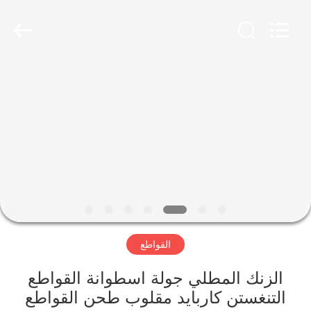
Xinhe
Industry
Co.,
Ltd..
All
Rights
Reserved.
المنزل
المنتجات
فيديوهات
حولنا
القواطع
جولة
في
الزنك المطلي جولة اسطوانة القواطع
المصنع
التنغستن كاربايد مقلوب طحن القواطع