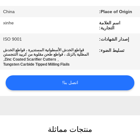
China
Place of Origin:
مراقبة
الجودة
اسم العلامة
xinhe
التجارية:
إصدار الشهادات:
ISO 9001
اتصل
تسليط الضوء:
قواطع الخدش الأسطوانية المستديرة ، قواطع الخدش
بنا
المطلية بالزنك ، قواطع طحن مقلوبة من كربيد التنجستن
,
,
Zinc Coated Scarifier Cutters
Tungsten Carbide Tipped Milling Flails
أخبار
اتصل بنا!
القضايا
اطلب
اقتباس
منتجات مماثلة