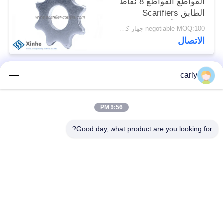
القواطع القواطع 8 نقاط
الطابق Scarifiers
عجلات الأسنان
negotiable MOQ:100 جهاز كمبيوتر شخصى
الاتصال
carly
فئات شعبية
جميع
6:56 PM
القواطع
أدوات التفريغ الطبول
Good day, what product are you looking for?
أجهزة التفريغ
أجهزة قطع PCD
والمسافات
أجهزة طحن من فون
طائرات Airtec لتحليل
أركس كاربيد
الخرسانة