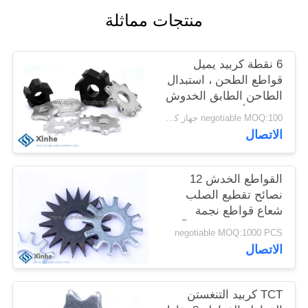
خريطة
منتجات مماثلة
الموقع
6 نقطة كربيد يميل
سياسة
قواطع الطحن ، استبدال
الطاحن الطابق الخدوش
الخصوصية
، طحن أجزاء ارتداء
negotiable MOQ:100 جهاز كمبيوتر شخصى
معدات الخدش
الاتصال
القواطع الخدش 12
نصائح تقطيع الصلب
شعاع قواطع نجمة
ملموسة على طحن آلات
negotiable MOQ:1000 PCS
الخدش
الاتصال
TCT كربيد التنغستن