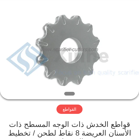
Xinhe
Industry
Co.,
Ltd..
All
Rights
Reserved.
المنزل
المنتجات
فيديوهات
حولنا
القواطع
جولة
في
قواطع الخدش ذات الوجه المسطح ذات
المصنع
الأسنان العريضة 8 نقاط لطحن / تخطيط