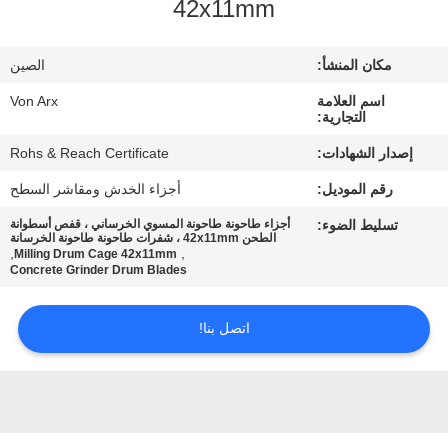
42x11mm
مراقبة
مكان المنشأ:
الصين
الجودة
اسم العلامة
Von Arx
التجارية:
اتصل
إصدار الشهادات:
Rohs & Reach Certificate
بنا
رقم الموديل:
أجزاء الخدش ومقاشر السطح
تسليط الضوء:
أجزاء طاحونة طاحونة المسوي الخرساني ، قفص أسطوانة
أخبار
الطحن 42x11mm ، شفرات طاحونة طاحونة الخرسانة
,
,
Milling Drum Cage 42x11mm
Concrete Grinder Drum Blades
القضايا
اتصل بنا!
اطلب
اقتباس