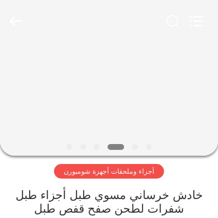
Xinhe
Industry
Co.,
Ltd..
All
Rights
Reserved.
المنزل
المنتجات
فيديوهات
حولنا
أجزاء وملحقات أجهزة شومبورن
جولة
في
خادش خرساني مسوي طبل أجزاء طبل
المصنع
شفرات لطحن صفح قفص طبل