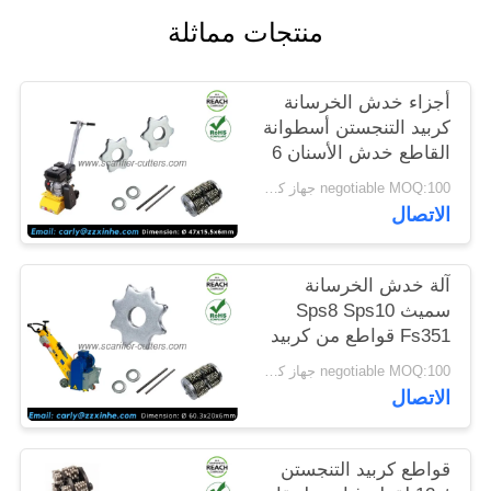
خريطة
منتجات مماثلة
الموقع
أجزاء خدش الخرسانة
سياسة
كربيد التنجستن أسطوانة
القاطع خدش الأسنان 6
الخصوصية
نقاط
negotiable MOQ:100 جهاز كمبيوتر شخصى
الاتصال
آلة خدش الخرسانة
سميث Sps8 Sps10
Fs351 قواطع من كربيد
التنجستن Tct Flails
negotiable MOQ:100 جهاز كمبيوتر شخصى
الاتصال
قواطع كربيد التنجستن