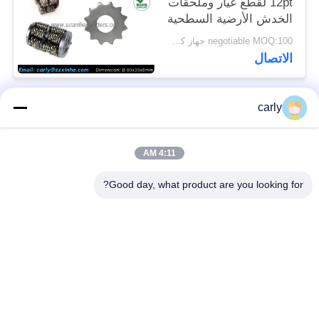
12pt لقطع غيار وملحقات
الخدش الأرضية السطحية
negotiable MOQ:100 جهاز كمبيوتر شخصى
الاتصال
carly
فئات شعبية
جميع
4:11 AM
القواطع
أدوات التفريغ الطبول
Good day, what product are you looking for?
أجهزة التفريغ
أجهزة قطع PCD
والمسافات
أجهزة طحن من فون
طائرات Airtec لتحليل
أركس كاربيد
الخرسانة