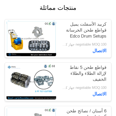
خريطة
منتجات مماثلة
الموقع
كربيد الأسفلت يميل
سياسة
قواطع طحن الخرسانة
Edco Drum Setups
الخصوصية
negotiable MOQ:100 جهاز كمبيوتر شخصى
الاتصال
قواطع طحن 5 نقاط
لإزالة الطلاء والطلاء
الخفيف
negotiable MOQ:100 جهاز كمبيوتر شخصى
الاتصال
6 أسنان / نصائح طحن