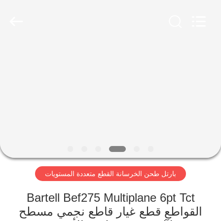
Xinhe
Industry
Co.,
Ltd..
All
Rights
Reserved.
المنزل
المنتجات
فيديوهات
حولنا
بارتل طحن الخرسانة القطع متعددة المستويات
جولة
في
Bartell Bef275 Multiplane 6pt Tct
المصنع
القواطع قطع غيار قاطع نجمي مسطح