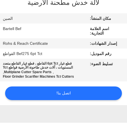
لآلة خدش مطحنة الأرضية
مراقبة
مكان المنشأ:
الصين
الجودة
اسم العلامة
Bartell Bef
التجارية:
اتصل
إصدار الشهادات:
Rohs & Reach Certificate
بنا
رقم الموديل:
Bef275 6pt Tct القواطع
تسليط الضوء:
قطع غيار 6pt Tct القاطع ، قطع غيار القاطع متعدد
أخبار
المستويات ، آلات خدش طاحونة الأرضية قواطع Tct
,
,
Multiplane Cutter Spare Parts
Floor Grinder Scarifier Machines Tct Cutters
القضايا
اتصل بنا!
اطلب
اقتباس