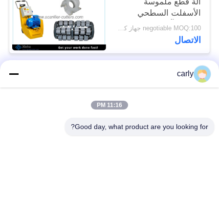
آلة قطع ملموسة
الأسفلت السطحي
الخدش آلات طحن
negotiable MOQ:100 جهاز كمبيوتر شخصى
الاتصال
carly
فئات شعبية
جميع
11:16 PM
القواطع
أدوات التفريغ الطبول
Good day, what product are you looking for?
أجهزة التفريغ
أجهزة قطع PCD
والمسافات
أجهزة طحن من فون
طائرات Airtec لتحليل
أركس كاربيد
الخرسانة