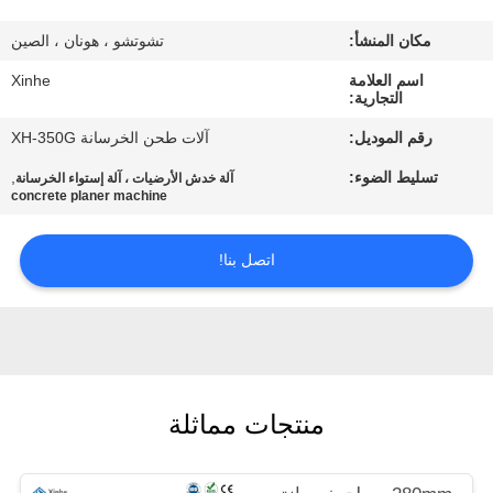
مكان المنشأ:
تشوتشو ، هونان ، الصين
مراقبة
الجودة
اسم العلامة
Xinhe
التجارية:
رقم الموديل:
آلات طحن الخرسانة XH-350G
اتصل
تسليط الضوء:
,
آلة خدش الأرضيات ، آلة إستواء الخرسانة
بنا
concrete planer machine
أخبار
اتصل بنا!
القضايا
اطلب
منتجات مماثلة
اقتباس