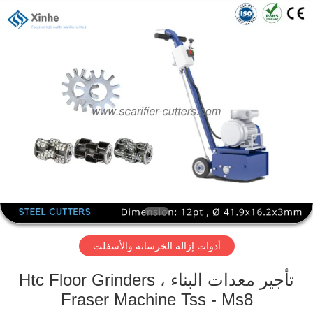
Xinhe
Industry
Co.,
Ltd..
All
Rights
Reserved.
المنزل
المنتجات
فيديوهات
حولنا
أدوات إزالة الخرسانة والأسفلت
جولة
في
تأجير معدات البناء Htc Floor Grinders ،
المصنع
Fraser Machine Tss - Ms8