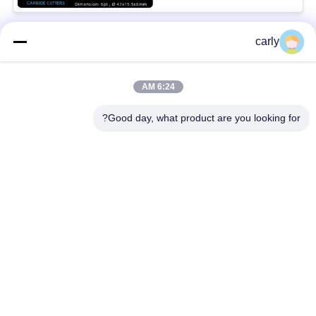
carly
فئات شعبية
جميع
6:24 AM
القواطع
أدوات التفريغ الطبول
Good day, what product are you looking for?
أجهزة التفريغ
أجهزة قطع PCD
والمسافات
أجهزة طحن من فون
طائرات Airtec لتحليل
أركس كاربيد
الخرسانة
أجهزة حفر TCT
أجزاء وملحقات أجهزة
للكربيد
شومبورن