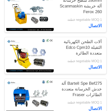
280mm سطح خرسانة
خريطة
آلة خربشة Scanmaskin
الموقع
Ferox 260
Frezerovalnye Mashi
negotiable MOQ:1 قطعة
الاتصال
سياسة
الخصوصية
آلات الطحن الكهربائية
الثقيلة Edco Cpm10
متعددة الطائرة
negotiable MOQ:1 قطعة
الاتصال
Bartell Spe Bef275 آلة
خدش الخرسانة متعددة
الطائرات Fraser
Machine Latokho Rm
negotiable MOQ:1 قطعة
250
الاتصال