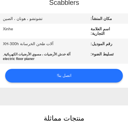
Scabblers
مراقبة
مكان المنشأ:
تشوتشو ، هونان ، الصين
الجودة
اسم العلامة
Xinhe
التجارية:
اتصل
رقم الموديل:
آلات طحن الخرسانة XH-300h
بنا
تسليط الضوء:
,
آلة خدش الأرضيات ، مسوي الأرضيات الكهربائية
electric floor planer
أخبار
اتصل بنا!
القضايا
اطلب
اقتباس
منتجات مماثلة