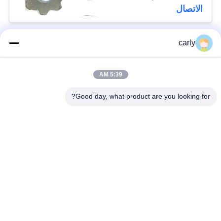
الاتصال
carly
فئات شعبية
جميع
5:39 AM
القواطع
أدوات التفريغ الطبول
Good day, what product are you looking for?
أجهزة التفريغ
أجهزة قطع PCD
والمسافات
أجهزة طحن من فون
طائرات Airtec لتحليل
أركس كاربيد
الخرسانة
أجهزة حفر TCT
أجزاء وملحقات أجهزة
للكربيد
شومبورن