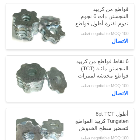
خريطة
قواطع من كربيد
الموقع
التنجستن ذات 6 نجوم
تدوم لفترة أطول قواطع
مخدشة مائلة (TCT)
negotiable MOQ:100 قطعة
سياسة
لتحضير السطح
الاتصال
الخصوصية
6 نقاط قواطع من كربيد
التنجستن مائلة (TCT)
قواطع مخدشة لممرات
الحز
negotiable MOQ:100 قطعة
الاتصال
أطول 8pt TCT
Tungsten كربيد القواطع
لتحضير سطح الخدوش
الخرسانية
negotiable MOQ:100 قطعة