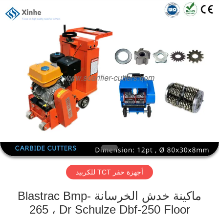
Xinhe
Industry
Co.,
Ltd..
All
Rights
Reserved.
المنزل
المنتجات
فيديوهات
حولنا
أجهزة حفر TCT للكربيد
جولة
في
ماكينة خدش الخرسانة Blastrac Bmp-
المصنع
265 ، Dr Schulze Dbf-250 Floor