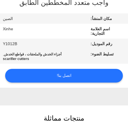
واجب متعدد المخططين الطابق
مراقبة
مكان المنشأ:
الصين
الجودة
اسم العلامة
Xinhe
التجارية:
اتصل
رقم الموديل:
Y1012B
بنا
تسليط الضوء:
,
أجزاء الخدش والملحقات ، قواطع الخدش
scarifier cutters
أخبار
اتصل بنا!
القضايا
اطلب
اقتباس
منتجات مماثلة