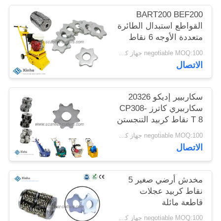
خريطة
BART200 BEF200
الموقع
القواطع استبدال الطائرة
متعددة الأوجه 6 نقاط
TCT الطحن كربيد
negotiable MOQ:100 جهاز كمبيوتر شخصى
سياسة
القواطع
الاتصال
الخصوصية
سكاربيير إديكو 20326
سكاربيري كاترز CP308-
T 8 نقاط كربيد التنجستن
negotiable MOQ:100 جهاز كمبيوتر شخصى
الاتصال
مخدش أرضي صغير 5
نقاط كربيد عجلات
قاطعة مائلة
negotiable MOQ:100 جهاز كمبيوتر شخصى