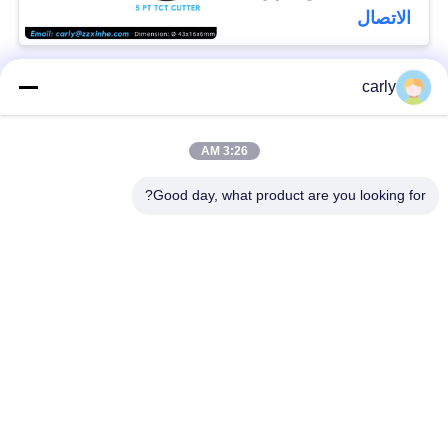
الاتصال
carly
فئات شعبية
جميع
3:26 AM
القواطع
أدوات التفريغ الطبول
Good day, what product are you looking for?
أجهزة التفريغ
أجهزة قطع PCD
والمسافات
أجهزة طحن من فون
طائرات Airtec لتحليل
أركس كاربيد
الخرسانة
أجهزة حفر TCT
أجزاء وملحقات أجهزة
للكربيد
شومبورن