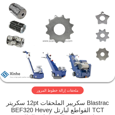
Xinhe
Industry
Co.,
Ltd..
All
Rights
Reserved.
المنزل
المنتجات
فيديوهات
حولنا
ملحقات إزالة خطوط المرور
جولة
في
Blastrac سكريير الملحقات 12pt سكريتر
المصنع
TCT القواطع لبارتل BEF320 Hevey