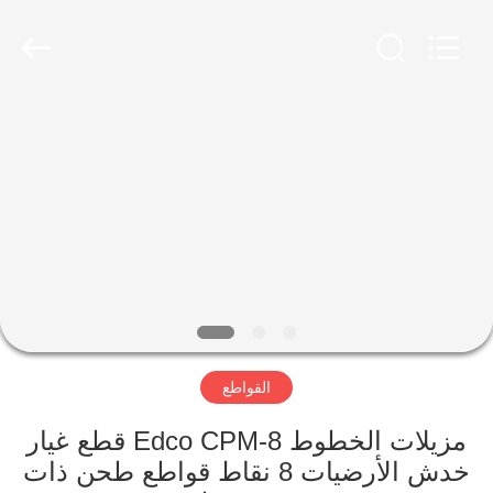
Xinhe
Industry
Co.,
Ltd..
All
Rights
Reserved.
المنزل
المنتجات
فيديوهات
حولنا
القواطع
جولة
في
مزيلات الخطوط Edco CPM-8 قطع غيار
المصنع
خدش الأرضيات 8 نقاط قواطع طحن ذات