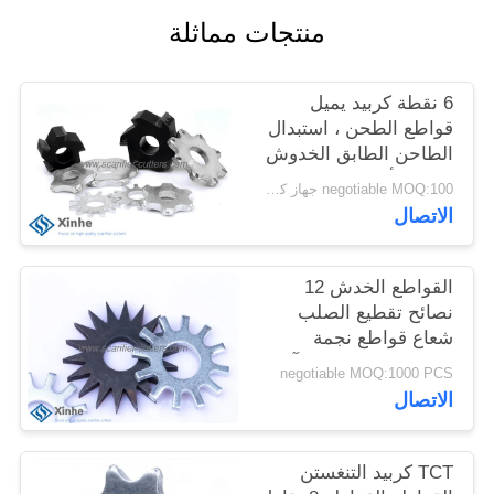
خريطة
منتجات مماثلة
الموقع
6 نقطة كربيد يميل
سياسة
قواطع الطحن ، استبدال
الطاحن الطابق الخدوش
الخصوصية
، طحن أجزاء ارتداء
negotiable MOQ:100 جهاز كمبيوتر شخصى
معدات الخدش
الاتصال
القواطع الخدش 12
نصائح تقطيع الصلب
شعاع قواطع نجمة
ملموسة على طحن آلات
negotiable MOQ:1000 PCS
الخدش
الاتصال
TCT كربيد التنغستن