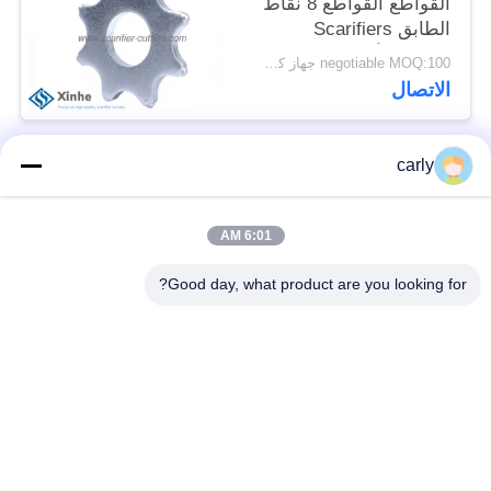
القواطع القواطع 8 نقاط
الطابق Scarifiers
عجلات الأسنان
negotiable MOQ:100 جهاز كمبيوتر شخصى
الاتصال
carly
فئات شعبية
جميع
6:01 AM
القواطع
أدوات التفريغ الطبول
Good day, what product are you looking for?
أجهزة التفريغ
أجهزة قطع PCD
والمسافات
أجهزة طحن من فون
طائرات Airtec لتحليل
أركس كاربيد
الخرسانة