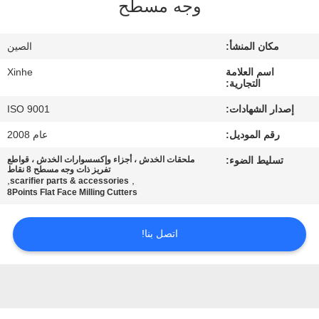
وجه مسطح
مراقبة
مكان المنشأ:
الصين
الجودة
اسم العلامة
Xinhe
التجارية:
اتصل
إصدار الشهادات:
ISO 9001
بنا
رقم الموديل:
عام 2008
تسليط الضوء:
ملحقات الخدش ، أجزاء وإكسسوارات الخدش ، قواطع
أخبار
تفريز ذات وجه مسطح 8 نقاط
,
,
scarifier parts & accessories
8Points Flat Face Milling Cutters
القضايا
اتصل بنا!
اطلب
اقتباس