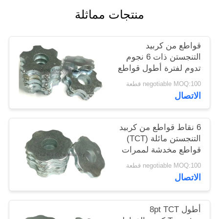
خريطة
منتجات مماثلة
الموقع
قواطع من كربيد
سياسة
التنجستن ذات 6 نجوم
تدوم لفترة أطول قواطع
الخصوصية
مخدشة مائلة (TCT)
negotiable MOQ:100 قطعة
لتحضير السطح
الاتصال
6 نقاط قواطع من كربيد
التنجستن مائلة (TCT)
قواطع مخدشة لممرات
الحز
negotiable MOQ:100 قطعة
الاتصال
أطول 8pt TCT