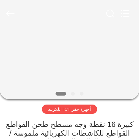
Xinhe
Industry
Co.,
Ltd..
All
Rights
Reserved.
المنزل
المنتجات
فيديوهات
حولنا
أجهزة حفر TCT للكربيد
جولة
في
كبيرة 16 نقطة وجه مسطح طحن القواطع
المصنع
القواطع للكاشطات الكهربائية ملموسة /