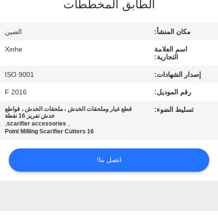
الطابق المخططات
مراقبة
مكان المنشأ:
الصين
الجودة
اسم العلامة
Xinhe
التجارية:
اتصل
إصدار الشهادات:
ISO 9001
بنا
رقم الموديل:
F 2016
تسليط الضوء:
قطع غيار وملحقات الخدش ، ملحقات الخدش ، قواطع
أخبار
خدش تفريز 16 نقطة
,
,
scarifier accessories
16 Point Milling Scarifier Cutters
القضايا
اتصل بنا!
اطلب
اقتباس