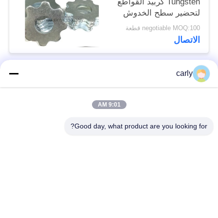
Tungsten كربيد القواطع
لتحضير سطح الخدوش
الخرسانية
negotiable MOQ:100 قطعة
الاتصال
carly
فئات شعبية
جميع
9:01 AM
القواطع
أدوات التفريغ الطبول
Good day, what product are you looking for?
أجهزة التفريغ
أجهزة قطع PCD
والمسافات
أجهزة طحن من فون
طائرات Airtec لتحليل
أركس كاربيد
الخرسانة