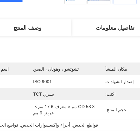
تفاصيل معلومات
وصف المنتج
مكان المنشأ
تشوتشو ، وهونان ، الصين
اسم ا
إصدار الشهادات
ISO 9001
اكتب:
يسري TCT
OD 58.3 مم × معرف 17.6 مم × 
حجم المنتج:
عرض 6 مم
قواطع الخدش
, 
أجزاء وإكسسوارات الخدش
, 
قواطع الخد