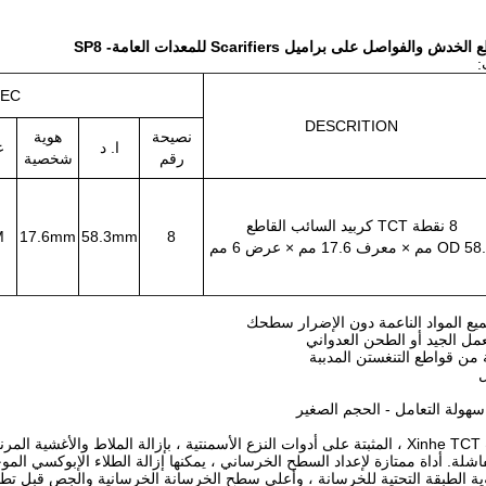
والفواصل على براميل Scarifiers للمعدات العامة- SP8
EC.
DESCRITION
نصيحة
هوية
ا. د
ع
رقم
شخصية
8 نقطة TCT كربيد السائب القاطع
M
17.6mm
58.3mm
8
O مم × معرف 17.6 مم × عرض 6 مم
يع المواد الناعمة دون الإضرار سطحك
مل الجيد أو الطحن العدواني
من قواطع التنغستن المدببة
ل
 سهولة التعامل - الحجم الصغير
تقوم قاطعات Xinhe TCT ، المثبتة على أدوات النزع الأسمنتية ، بإزالة الملاط
اشلة.
أداة ممتازة لإعداد السطح الخرساني ، يمكنها إزالة الطلاء الإبوكسي الم
 الطبقة التحتية للخرسانة ، وأعلى سطح الخرسانة الخرسانية والجص قبل تطبيق