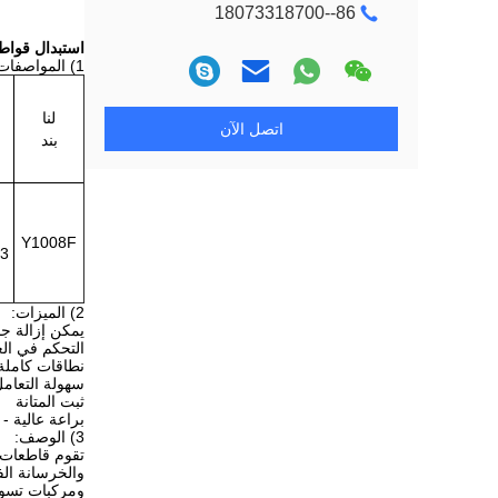
86--18073318700
استبدال قواطع الخدش 
1) المواصفات:
لنا
اتصل الآن
بند
Y1008F
D 58.3
2) الميزات:
يمكن إزالة جم
التحكم في الع
نطاقات كاملة 
سهولة التعام
ثبت المتانة
براعة عالية -
3) الوصف:
والخرسانة الف
ومركبات تسوية