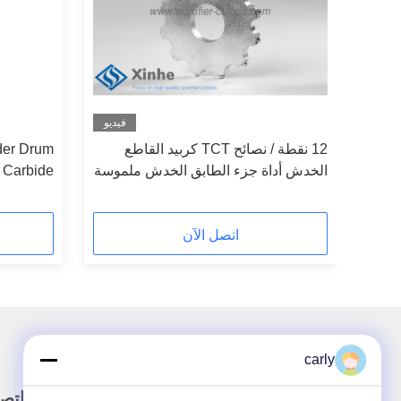
فيديو
ن Flails
12 نقطة / نصائح TCT كربيد القاطع
der Drum
الملحقات الخدش ، كامل الوجه 16 PT
الخدش أداة جزء الطابق الخدش ملموسة
 Carbide
g Cutters
اتصل الآن
carly
رابط سريع
اتص