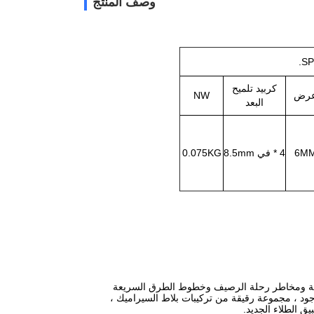
وصف المنتج
SP
كربيد تلميح
رض
NW
البعد
6M
4 * في 8.5mm
0.075KG
 والأغشية المرنة ومخاطر رحلة الرصيف وخطوط الطرق السريعة
وجود ، مجموعة رقيقة من تركيبات بلاط السيراميك ،
 الطلاء الجديد.