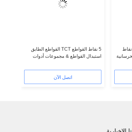
 الخدش Tungsten Cutter 5 نقاط
5 نقاط القواطع TCT القواطع الطابق
خرسانية
استبدال القواطع & مجموعات أدوات
قطع الخرسانة المرفقات
اتصل الآن
 الإخبارية