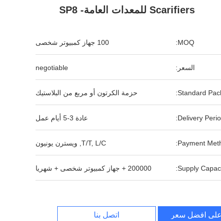
Scarifiers للمعدات العامة- SP8
MOQ:
100 جهاز كمبيوتر شخصى
السعر:
negotiable
Standard Pack
حزمة الكرتون أو مربع من البلاستيك
Delivery Perio
عادة 3-5 أيام عمل
Payment Meth
T/T, L/C, ويسترن يونيون
Supply Capaci
200000 + جهاز كمبيوتر شخصى + شهريا
لى افضل سعر
اتصل بنا