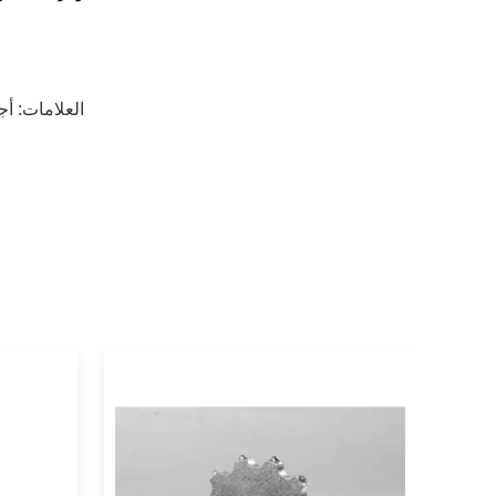
العلامات:
أج