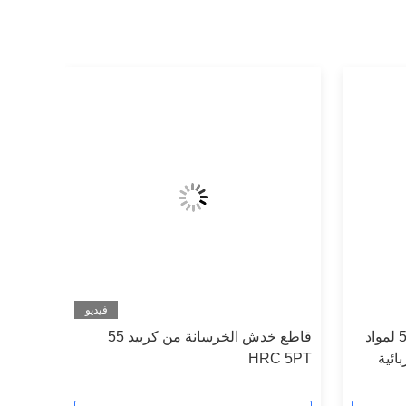
فيديو
قواطع طحن أسطوانية / رمح 5pt لمواد
قاطع خدش الخرسانة من كربيد 55
ائية
HRC 5PT