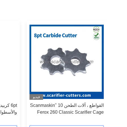
فيديو
فيديو
1
القواطع ، آلات الطحن 10 "Scanmaskin
6pt كر
ان
Ferox 260 Classic Scarifier Cage
(Drum)
بوصة - شد