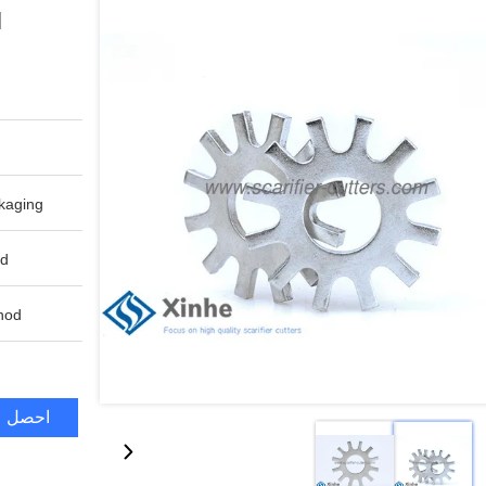
ال
aging:
d:
od:
احصل ع