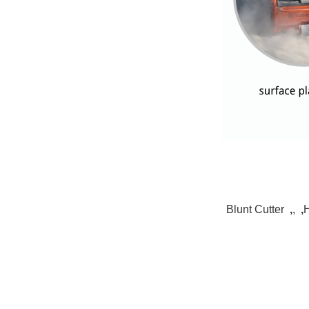
Blunt Cutter
,
,
,
H