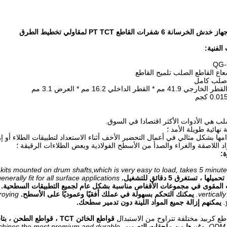
 6 شفرات القاطع PT TCT لمقاولي تخطيط الطرق
 صلب كامل
م * القطر الداخلي 16.2 مم * العرض 3.1 مم
ب هي الأدوات الأكثر اقتصادا في السوق.
نهائية طويلة الأمد ؛
مها بشكل مثالي في أعمال التحضير الأخف أثناء الاستعداد لتطبيقات الطلاء أو إ
اد اللاصقة والغراء والصدأ من الأسطح الفولاذية وبعض الطلاءات الرقيقة ؛
 kits mounted on drum shafts,which is very easy to load, takes 5 minute
ا ، تستغرق 5 دقائق للتشغيل.
erally fit for all surface applications.
المقوى في مجموعات الأقفاص مناسبة بشكل عام لجميع التطبيقات السطحية.
verticall
يمكنك التحكم بسهولة في عملك أفقيًا وعموديًا على الأسطح.
roying
يمكنهم إزالة جميع المواد اللينة دون تدمير سطحك.
طع كربيد مختلفة تتراوح من الاستبدال
قواطع الخائن TCT ، قواطع الطحن ، بتات المقشة ، قواطع نجمة فولاذية كاملة وشعاع
ODM a
وغيرها من ملحقات التصميم.
achines the most premium and durable