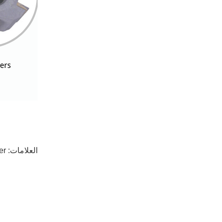
العلامات:
er