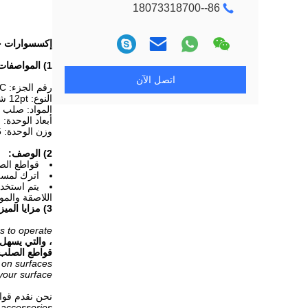
86--18073318700
إكسسوارات جهاز خدش الخرسانة
1) المواصفات الفنية:
اتصل الآن
رقم الجزء: QG-C
النوع: 12pt شعاع القاطع الصلب تلميح القاطع
المواد: صلب
أبعاد الوحدة: القطر الخارجي 41.9 م
وزن الوحدة: 0.015 كجم
2) الوصف:
قواطع الصل
اترك لمسة 
يتم استخدا
اللاصقة والمو
3) مزايا الميزة:
s to operate.
، والتي يسهل تحميله
قواطع الصلب 
y on surfaces.
your surface.
نحن نقدم قوا
ccessories.