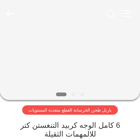
Xinhe
Industry
Co.,
Ltd..
All
Rights
Reserved.
المنزل
المنتجات
فيديوهات
حولنا
بارتل طحن الخرسانة القطع متعددة المستويات
جولة
في
6 كامل الوجه كربيد التنغستن كتر
المصنع
للالمهمات الثقيلة