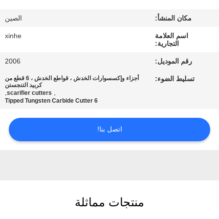
مكان المنشأ:
الصين
مراقبة
الجودة
اسم العلامة
xinhe
التجارية:
رقم الموديل:
2006
اتصل
تسليط الضوء:
أجزاء وإكسسوارات الخدش ، قواطع الخدش ، 6 قطع من
بنا
كربيد التنجستن
,
,
scarifier cutters
6 Tipped Tungsten Carbide Cutter
أخبار
اتصل بنا!
القضايا
اطلب
اقتباس
منتجات مماثلة