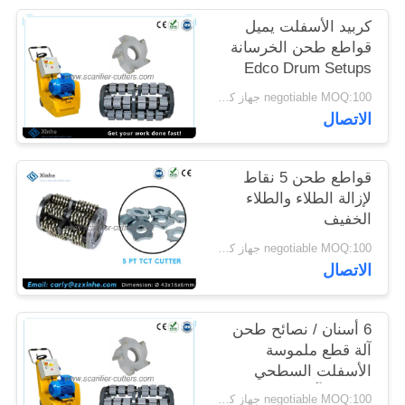
خريطة
كربيد الأسفلت يميل
الموقع
قواطع طحن الخرسانة
Edco Drum Setups
negotiable MOQ:100 جهاز كمبيوتر شخصى
سياسة
الاتصال
الخصوصية
قواطع طحن 5 نقاط
لإزالة الطلاء والطلاء
الخفيف
negotiable MOQ:100 جهاز كمبيوتر شخصى
الاتصال
6 أسنان / نصائح طحن
آلة قطع ملموسة
الأسفلت السطحي
الخدش آلات طحن
negotiable MOQ:100 جهاز كمبيوتر شخصى