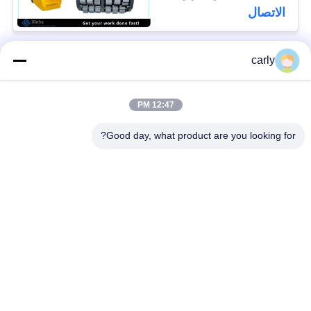
الاتصال
carly
فئات شعبية
جميع
12:47 PM
القواطع
أدوات التفريغ الطبول
Good day, what product are you looking for?
أجهزة التفريغ
أجهزة قطع PCD
والمسافات
أجهزة طحن من فون
طائرات Airtec لتحليل
أركس كاربيد
الخرسانة
أجهزة حفر TCT
أجزاء وملحقات أجهزة
للكربيد
شومبورن