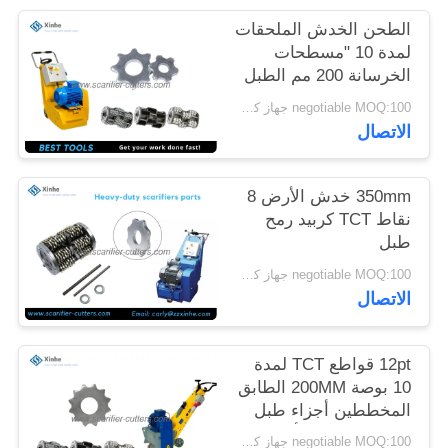
خريطة
الطحن الخدش الملحقات
الموقع
لمدة 10 "مسطحات
الخرسانة 200 مم الطبل
الإيجار معدات إعداد
negotiable MOQ:100 جهاز كمبيوتر شخصى
سياسة
السطح
الاتصال
الخصوصية
350mm خدش الأرض 8
نقاط TCT كربيد رمح
طبل
negotiable MOQ:100 جهاز كمبيوتر شخصى
الاتصال
12pt قواطع TCT لمدة
10 بوصة 200MM الطابق
المخططين أجزاء طبل
الإعداد استبدال أجزاء
negotiable MOQ:100 جهاز كمبيوتر شخصى