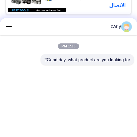
الاتصال
carly
فئات شعبية
جميع
1:23 PM
القواطع
أدوات التفريغ الطبول
Good day, what product are you looking for?
أجهزة التفريغ
أجهزة قطع PCD
والمسافات
أجهزة طحن من فون
طائرات Airtec لتحليل
أركس كاربيد
الخرسانة
أجهزة حفر TCT
أجزاء وملحقات أجهزة
للكربيد
شومبورن