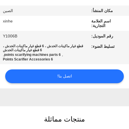
مكان المنشأ:
الصين
مراقبة
الجودة
اسم العلامة
xinhe
التجارية:
رقم الموديل:
Y1006B
اتصل
تسليط الضوء:
قطع غيار ماكينات الخدش ، 6 قطع غيار ماكينات الخدش ،
بنا
6 قطع غيار ماكينات الخدش
,
,
6 points scarifying machines parts
6 Points Scarifier Accessories
أخبار
اتصل بنا!
القضايا
اطلب
اقتباس
منتجات مماثلة