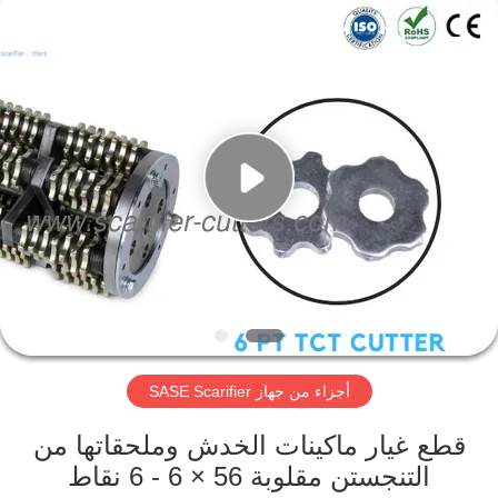
Xinhe
Industry
Co.,
Ltd..
All
Rights
Reserved.
المنزل
المنتجات
فيديوهات
حولنا
أجزاء من جهاز SASE Scarifier
جولة
في
قطع غيار ماكينات الخدش وملحقاتها من
المصنع
التنجستن مقلوبة 56 × 6 - 6 نقاط