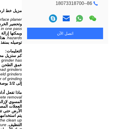
86--18073318700
مزيل خط ارض
face planer.
وتحضير الخرس
 in one pass.
ويمكنها إزالة ما يصل إلى 1/8" من 
اتصل الآن
hazards.
هذا
توصيله بمنفذ
التعليمات:
كم ستزيل مط
grinder has.
عمق الطحن ح
ead grinders.
ld grinders.
of grinding.
إلى 1/2 بوصة في ساعة من الطحن.
ماذا تفعل أد
ete removal.
المسوي لإزالة
العجلات المصن
الأرض حتى تت
يتم استخدامها 
he clean up.
التنظيف.
ure.