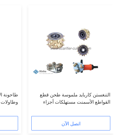
ش الخرسانة
التنغستن كاربايد ملموسة طحن قطع
طاحونة ال
القواطع الأسمنت مستهلكات أجزاء
وطاولات ا
اتصل الآن