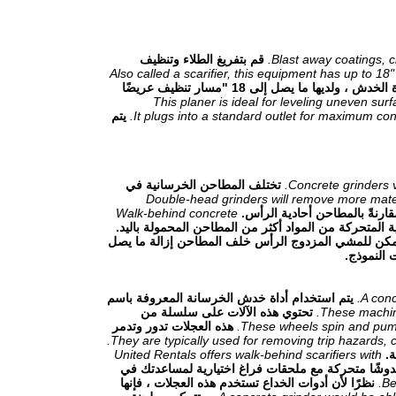
Blast away coatings, c
قم بتفريغ الطلاء وتنظيف
Also called a scarifier, this equipment has up to 18
وتسمى هذه الأداة أيضًا أداة الخدش ، ولديها ما يصل إلى 18 "مسار تنظيف عريضًا
This planer is ideal for leveling uneven sur
It plugs into a standard outlet for maximum co
يتم
Concrete grinders 
تختلف المطاحن الخرسانية في
Double-head grinders will remove more mater
رنةً بالمطاحن أحادية الرأس.
Walk-behind concrete
المتحركة من المواد أكثر من المطاحن المحمولة باليد.
كن للمشي المزدوج الرأس خلف المطاحن إزالة ما يصل
النموذج.
A conc
يتم استخدام أداة خدش الخرسانة المعروفة باسم
These machine
تحتوي هذه الآلات على سلسلة من
These wheels spin and pumm
هذه العجلات تدور وتدمر
They are typically used for removing trip hazards, c
ة.
United Rentals offers walk-behind scarifiers with
م United Rentals خدوشًا متحركة مع ملحقات فراغ اختيارية لمساعدتك في
Be
نظرًا لأن أدوات الخداع تستخدم هذه العجلات ، فإنها