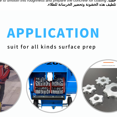
شنًا.
e to smooth this roughness and prepare the concrete for coating.
تلطيف هذه الخشونة وتحضير الخرسانة للطلاء.