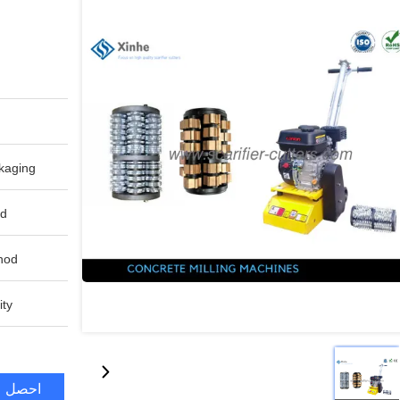
aging:
d:
od:
ty:
احصل ع