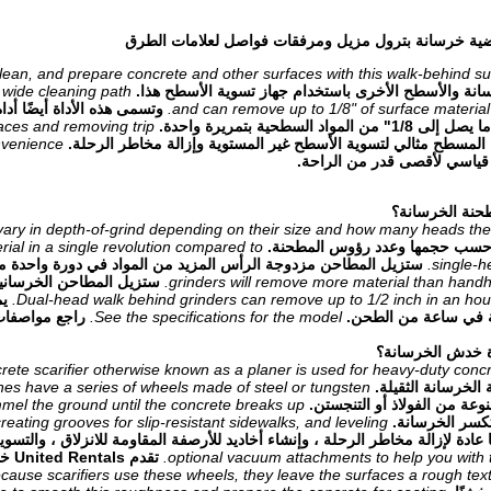
ية خرسانة بترول مزيل ومرفقات فواصل لعلامات الطرق
lean, and prepare concrete and other surfaces with this walk-behind sur
انة والأسطح الأخرى باستخدام جهاز تسوية الأسطح هذا.
" wide cleaning path
and can remove up to 1/8" of surface material
المواد السطحية بتمريرة واحدة.
faces and removing trip
 المسطح مثالي لتسوية الأسطح غير المستوية وإزالة مخاطر الرحلة.
nvenience.
 قياسي لأقصى قدر من الراحة.
حنة الخرسانة؟
vary in depth-of-grind depending on their size and how many heads the 
سب حجمها وعدد رؤوس المطحنة.
ial in a single revolution compared to
single-h
ستزيل المطاحن مزدوجة الرأس المزيد من المواد في دورة واحدة مقا
grinders will remove more material than handhe
ستزيل المطاحن الخرسانية 
Dual-head walk behind grinders can remove up to 1/2 inch in an hour 
يم
See the specifications for the model.
راجع مواصفات 
اة خدش الخرسانة؟
rete scarifier otherwise known as a planer is used for heavy-duty concr
 الخرسانة الثقيلة.
s have a series of wheels made of steel or tungsten.
وعة من الفولاذ أو التنجستن.
el the ground until the concrete breaks up.
كسر الخرسانة.
reating grooves for slip-resistant sidewalks, and leveling.
عادة لإزالة مخاطر الرحلة ، وإنشاء أخاديد للأرصفة المقاومة للانزلاق ، والتسوي
optional vacuum attachments to help you with t
تقد
cause scarifiers use these wheels, they leave the surfaces a rough text