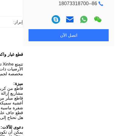
86--18073318700
إبراز:
اتصل الآن
قطع غيار واكس
مخصصة لجميع 
ميزة:
قاطع من كربيد التنجستن Flail ، 8 نقاط - حدد أدوات القط
مشاريع إزالة
قاطع ميلر من كربيد التنجستن ، 6 نقاط 
أغشية سميكة 
شفرة ماسية DynaCut ™ ، 5 نقاط (شفرة واحدة) - شفرات ماسية فائقة الجودة وعالية الأد
قطع جاف على ركائز
هل تحتاج إلى 
دعوى للآلات: