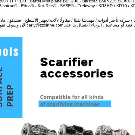
00 / TFP 320 ، Bartel Multiplane BEF200 ، Blastrac BMP-215 SCARIFI
ا / شركة تأجير أدوات / مهندسًا تقنيًا / مقاولًا لآلات تجهيز الأسطح ، فسنكون 
 فنية أو مساعدة ، الرجاء الاتصال بنا على
carly@zzxinhe.com
الآن وسوف نقوم بالر