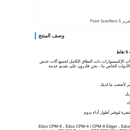
Point Scari
وصف المنتج
ط
ر وإنتاج قطع غيار أدوات الإكسسوارات ذات النطاق الكامل لجميع آلات خدش
لتجارية المختلفة ، وآلات طحن الطحن ، وآلات scabblers.مع مصنع الأدوات الخاص بنا ، نحن قادرون على تقديم خدمة
شفرة لتوفير أطول أداء يدوم
لحقات مناسبة لماكينة الخدش أدناه: Edco CPM-8 ، Edco CPM-4 / CPM-8 Edger ، Edco CPM-10 (1/2 ") ،