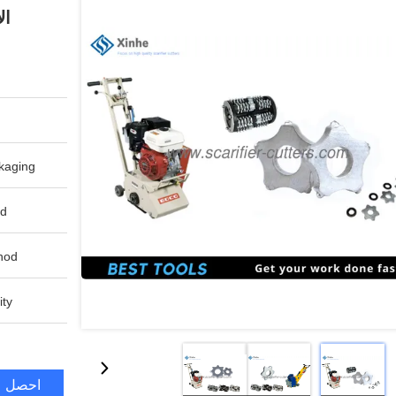
الأ
aging:
d:
od:
ty:
احصل ع