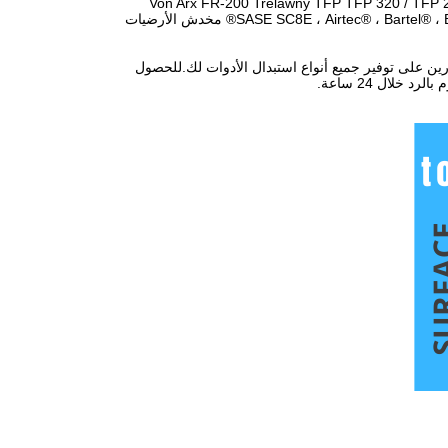
Von Arx FR-200 Trelawny TFP TFP 320 / TFP 2
KR8HD / KR10 / KR13 Scarifier ؛ SASE SC8E ، Airtec® ، Bartel® ، Blastrac® ، Edco® ، Kut-Rite® ، SASE® ، Trelawny® مخدش الأرضيات
قادرين على توفير جميع أنواع استبدال الأدوات لك.للحصول
د خلال 24 ساعة.