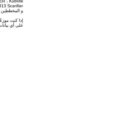
ER ، KutRite
و المخططين
إذا كنت موزعً
على أي بيانات