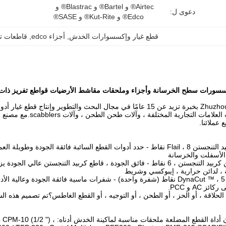
Airtec® و Bartel® و Blastrac® و 
دعوى ل:
Edco® و Kut-Rite® و SASE®
قطع غيار وإكسسوارات الخدش
, 
أجزاء edco
, 
قاطعات تفريز 5 fiers
سورات سطح الخرسانة وأجزاء وملحقات مقاشط الأرضيات قواطع تفريز ذات 5 نقا
تتمتع Zhuzhou Xinhe بخبرة تزيد عن 15 عامًا في مجال البحث والتطوي
الأرضيات ذات العلامات ا
عملائنا.
ع السائبة فائقة الجودة وطويلة العمر لأصعب ما لديك
 الأسفلت والخرسانة
- فائق الجودة ، قاطع كربيد التنجستن عالي الجودة يزيل
، لدائن حرارية ، إيبوكسي وشريط
اء
 AC و PCC.
الحلاقة ، أو الحز ، أو الطحن ، أو التوجيه ، أو القطع الغاطس؟تم تصميم هذه ال
يمكن أن تكون أداة القطع المضلعة م