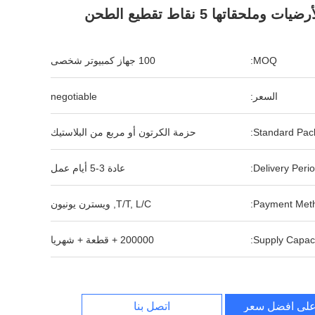
رضيات وملحقاتها 5 نقاط تقطيع الطحن
MOQ:
100 جهاز كمبيوتر شخصى
السعر:
negotiable
Standard Pack
حزمة الكرتون أو مربع من البلاستيك
Delivery Perio
عادة 3-5 أيام عمل
Payment Meth
T/T, L/C, ويسترن يونيون
Supply Capaci
200000 + قطعة + شهريا
لى افضل سعر
اتصل بنا