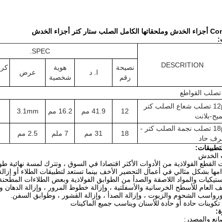
 كتر أجزاء الخدش
SPEC.
DESCRITION
نصيحة
هوية
كرب
ا. د
عرض
رقم
شخصية
تصلب القواطع
12pt تصلب شعاع الصلب كتر
12
41.9 مم
16.2 مم
3.1mm
ميح-بلانت
18pt تصلب نجمة الصلب كتر -
18
31 مم
7 ملم
2.5 مم
ف حاد
 الخدش
ت القطع الفولاذية من الأدوات الأكثر اقتصادا في السوق ، وتترك لمسة نهائية طوي
مها بشكل مثالي في أعمال التحضير الأخف بينما تستعد لتطبيقات الطلاء أو إزال
استيكيات والمواد اللاصقة والصدأ من الطوابق الفولاذية وبعض الطلاءات المطحنة 
ف العام للأسطح الخرسانية والأسفلتية ، وإزالة خطوط المرور ، وإزالة الدهان وال
رواسب الشحوم والزيوت ، وإزالة الصدأ ، وإزالة القشور ، وطوابق السفن.
كوينات حادة أو حادة للأسنان ويناسب جميع الماكينات
صانع والمصدر: