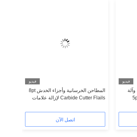
فيديو
فيديو
آلة
المطاحن الخرسانية وأجزاء الخدش 8pt
الطحن أسطوانة طحن قياسية 5pt
Carbide Cutter Flails لإزالة علامات
الرصيف
اتصل الآن