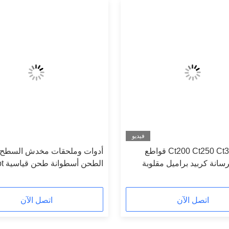
فيديو
كونتك Ct200 Ct250 Ct320 قواطع
أدوات وملحقات مخدش السطح و
انة كربيد براميل مقلوبة
بقار الأخاديد
قواطع كربيد
اتصل الآن
اتصل الآن