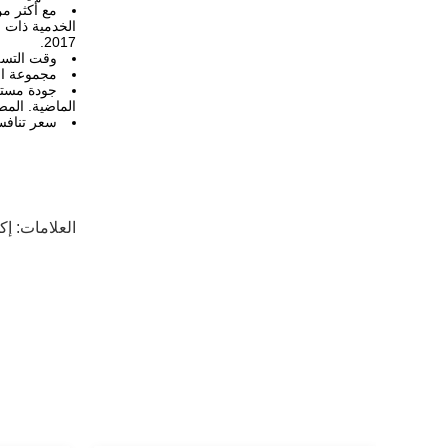
2017.
وقت التسليم: 2-3 أيام لمعظم البنود ، الكمية الكبيرة
مجموعة الم
الماضية. المص
سعر تنافسي
العلامات:
إك