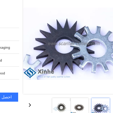
aging:
d:
od:
احصل ع