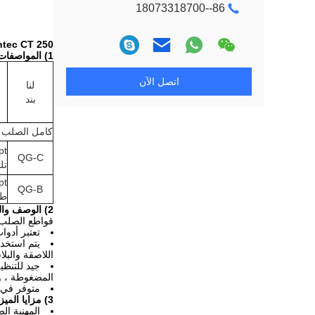
86--18073318700
Contec CT 250 أجزاء الخدش وملحقاتها الكامل الصلب ستار
1) المواصفات:
اتصل الآن
لنا
بند
كامل الصلب 
QG-C
تل
QG-B
طر
2) الوصف والتطبيقات:
قواطع الصلب
تعتبر أدوا
يتم استخدا
اللاصقة والبل
جيد للتنظي
المضغوطة ، و
متوفر في ت
3) مزايا الميزة:
المهنية ال