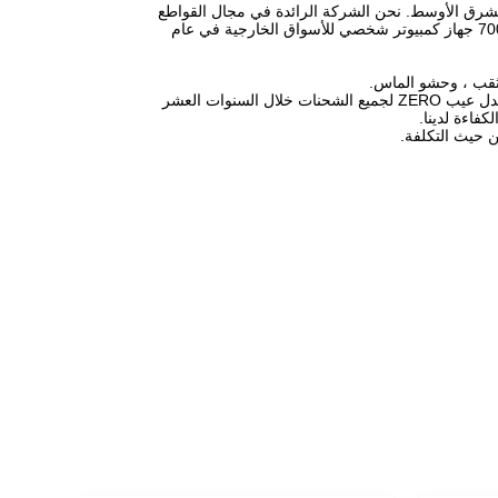
روبا والشرق الأوسط. نحن الشركة الرائدة في مجال القواطع
الخدمية ذات الجودة العالية TCT في الصين ، حيث بلغ حجم مبيعات الصادرات السنوية 700،000 جهاز كمبيوتر شخصي للأسواق الخارجية في عام
لثقب ، وحشو الماس.
جودة مستقرة: نولي اهتمامًا كبيرًا بمراقبة الجودة من خلال فحص 100٪ قبل التسليم وبمعدل عيب ZERO لجميع الشحنات خلال السنوات العشر
فاءة لدينا.
ن حيث التكلفة.