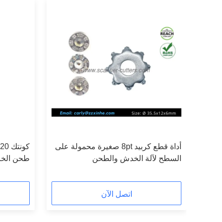
دمة الشاقة
أداة قطع كربيد 8pt صغيرة محمولة على
السطح لآلة الخدش والطحن
طحن الخرس
لحظائر الأ
اتصل الآن